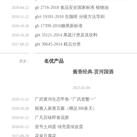
安全挑战
gb 2716-2018 食品安全国家标准 植物油
2020-04-22
gb/t 19181-2018 生咖啡 分级方法导则
2019-11-12
gb 17399-2016糖果新标准
2019-10-28
gbt 31121-2014 果蔬汁类及其饮料
2018-10-28
gbt 30645-2014 糕点分类
2017-06-22
名优产品
更多>
酱香经典-贡河国酒
2023-02-04
广武黄河生态甲鱼-“广武老鳖一”
2019-11-12
丽雅人家黄豆酱（晒足300多天）
2018-10-28
广凡百味即食花胶
2018-01-12
壹号土鸡蛋 绿壳蛋绿皮蛋
2018-01-12
花泉豆腐花
2017-09-28