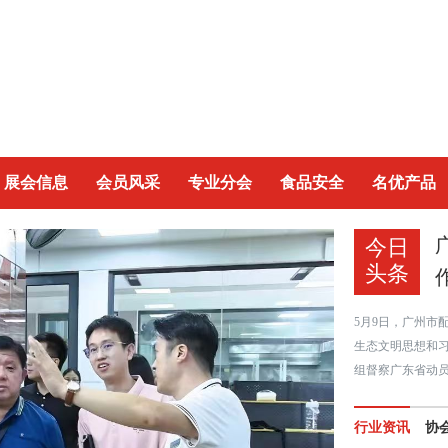
展会信息
会员风采
专业分会
食品安全
名优产品
今日
头条
5月9日，广州市
生态文明思想和
组督察广东省动
行业资讯
协