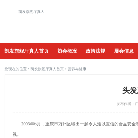
凯发旗舰厅真人
凯发旗舰厅真人首页
协会概况
政策法规
展会信息
重要活动
您现在的位置：
凯发旗舰厅真人首页
> 营养与健康
头发
发布作者：广州
6
2003
年
月，重庆市万州区曝出一起令人难以置信的食品安全
视。