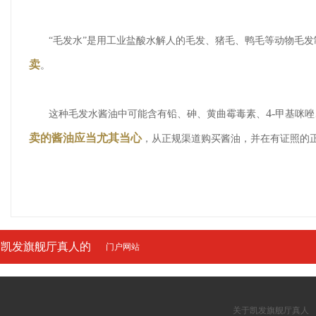
“毛发水”是用工业盐酸水解人的毛发、猪毛、鸭毛等动物毛
卖
。
4-
这种毛发水酱油中可能含有铅、砷、黄曲霉毒素、
甲基咪唑
卖的酱油应当尤其当心
，从正规渠道购买酱油，并在有证照的
凯发旗舰厅真人的
门户网站
友情链接
关于凯发旗舰厅真人