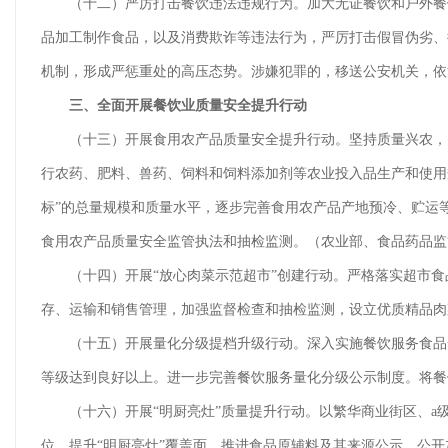
（十二）严厉打击餐饮违法违规行为。加大无证餐饮和户外餐饮
品加工制作食品，以及消费欺诈等违法行为，严厉打击假冒伪劣、
机制，形成严惩重处的高压态势。涉嫌犯罪的，移送公安机关，依
三、全面开展餐饮业质量安全提升行动
（十三）开展食用农产品质量安全提升行动。坚持质量兴农，突
行农药、肥料、兽药、饲料和饲料添加剂等农业投入品生产和使用
标”的总量规模和质量水平，逐步完善食用农产品产地预冷、贮运等冷
食用农产品质量安全监管执法和抽检监测。（农业部、食品药品监
（十四）开展“放心肉菜示范超市”创建行动。严格落实超市食
存、运输和销售管理，加强监督检查和抽检监测，设立优质精品肉
（十五）开展量化分级提档升级行动。深入实施餐饮服务食品安
等级达到良好以上。进一步完善餐饮服务量化分级公示制度。将餐
（十六）开展“明厨亮灶”质量提升行动。以繁华商业街区、a
位，提升“明厨亮灶”覆盖面。推进食品原辅料及其来源公示，公