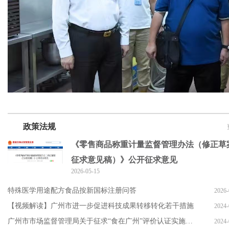
政策法规
《零售商品称重计量监督管理办法（修正草
征求意见稿）》公开征求意见
2026-05-15
特殊医学用途配方食品按新国标注册问答
2026-
【视频解读】广州市进一步促进科技成果转移转化若干措施
2024-
广州市市场监督管理局关于征求“食在广州”评价认证实施规则范例
2024-