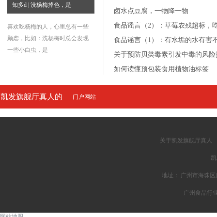
知多d | 洗杨梅掉色，是
卤水点豆腐，一物降一物
食品谣言（2）：草莓农残超标，
喜欢吃杨梅的人，心里总有一些
顾虑，比如：洗杨梅时总会发现
食品谣言（1）：有水垢的水有害
一些小白虫，是
关于预防贝类毒素引发中毒的风险
如何读懂预包装食用植物油标签
凯发旗舰厅真人的
门户网站
友情链接
关于凯发旗舰厅真人
凯
地址： 广州市海珠区广州
广州食品行
网站地图