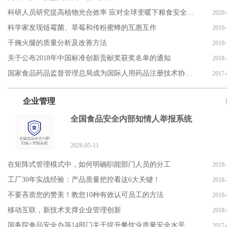
科研人员研究提高植物光合效率 应对全球变暖下粮食安全挑战
2020-
科学家发现链霉菌、草莓和传粉蜜蜂的互惠互作
2019-
干腌火腿的质量分析及改善方法
2019-
关于公布2018年中国标准创新贡献奖获奖名单的通知
2018-
国家食品药品监督管理总局成为国际人用药品注册技术协调会（ic
2017-
企业管理
全国食品安全内部知情人举报系统
2026-05-11
在矩阵式管理模式中，如何明确职能部门人员的分工
2019-
工厂30年实战经验：产品质量把控看这6大关键！
2018-
不要吝啬您的赞美！教您10种有效认可员工的方法
2018-
移动互联，新技术支撑企业管理创新
2018-
国务院食品安全办等14部门关于提升餐饮业质量安全水平的意见
2017-