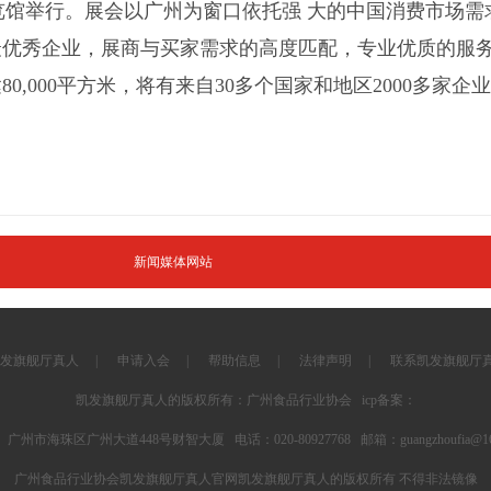
利世贸博览馆举行。展会以广州为窗口依托强 大的中国消费市
最优秀企业，展商与买家需求的高度匹配，专业优质的服
0,000平方米，将有来自30多个国家和地区2000多家企
新闻媒体网站
发旗舰厅真人
|
申请入会
|
帮助信息
|
法律声明
|
联系凯发旗舰厅
凯发旗舰厅真人的版权所有：广州食品行业协会 icp备案：
 广州市海珠区广州大道448号财智大厦 电话：020-80927768 邮箱：
guangzhoufia@1
广州食品行业协会凯发旗舰厅真人官网凯发旗舰厅真人的版权所有 不得非法镜像