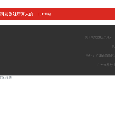
凯发旗舰厅真人的
门户网站
友情链接
关于凯发旗舰厅真人
凯
地址： 广州市海珠区广州
广州食品行
网站地图