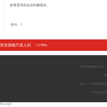
参展需求的企业积极报名。
附件：1.
凯发旗舰厅真人的
门户网站
友情链接
关于凯发旗舰厅真人
凯
地址： 广州市海珠区广州
广州食品行
网站地图