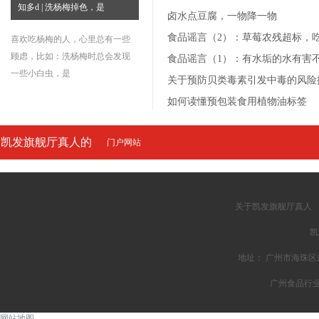
知多d | 洗杨梅掉色，是
卤水点豆腐，一物降一物
食品谣言（2）：草莓农残超标，
喜欢吃杨梅的人，心里总有一些
顾虑，比如：洗杨梅时总会发现
食品谣言（1）：有水垢的水有害
一些小白虫，是
关于预防贝类毒素引发中毒的风险
如何读懂预包装食用植物油标签
凯发旗舰厅真人的
门户网站
友情链接
关于凯发旗舰厅真人
凯
地址： 广州市海珠区广州
广州食品行
网站地图