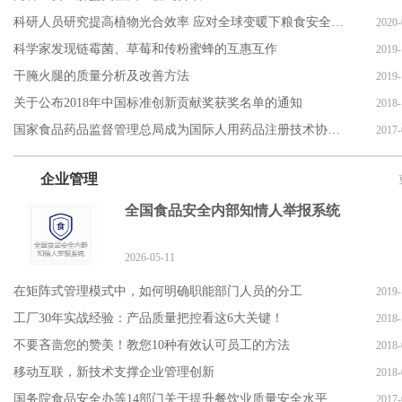
科研人员研究提高植物光合效率 应对全球变暖下粮食安全挑战
2020-
科学家发现链霉菌、草莓和传粉蜜蜂的互惠互作
2019-
干腌火腿的质量分析及改善方法
2019-
关于公布2018年中国标准创新贡献奖获奖名单的通知
2018-
国家食品药品监督管理总局成为国际人用药品注册技术协调会（ic
2017-
企业管理
全国食品安全内部知情人举报系统
2026-05-11
在矩阵式管理模式中，如何明确职能部门人员的分工
2019-
工厂30年实战经验：产品质量把控看这6大关键！
2018-
不要吝啬您的赞美！教您10种有效认可员工的方法
2018-
移动互联，新技术支撑企业管理创新
2018-
国务院食品安全办等14部门关于提升餐饮业质量安全水平的意见
2017-