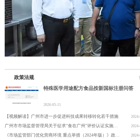
政策法规
特殊医学用途配方食品按新国标注册问答
2026-05-11
【视频解读】广州市进一步促进科技成果转移转化若干措施
2024-
广州市市场监督管理局关于征求“食在广州”评价认证实施规则范例
2024-
《市场监管部门优化营商环境 重点举措（2024年版）》政策解
2024-