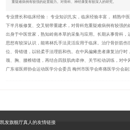
重疑难病例有较强的处置能力。对骨科、神经康复有较深入的研究。
专业擅长和临床经验： 专业知识扎实，临床经验丰富， 精熟中
下半月板修复、交叉韧带重建术，对骨科危重疑难病例有较强的
出身于中医世家，熟知岭南本草的采集与应用。长期从事骨科，
思想有较深认识，能将林氏手法灵活应用于临床。治疗骨折筋伤强
位、骨错缝，以轻柔手法理筋和伤。在中风偏瘫患者康复治疗时
颈、胸、腰椎错缝，再结合四肢肌肉牵伸、关节松动训练，对中
广东省医师协会运动医学分会委员 梅州市医学会疼痛医学分会副
凯发旗舰厅真人的友情链接