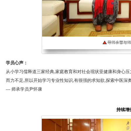
学员心声：
从小学习儒释道三家经典,家庭教育和对社会现状亚健康和身心压
而力不足,所以开始学习专业性知识,有很强的求知欲,探索中医深
--- 师承学员尹怀康
持续增