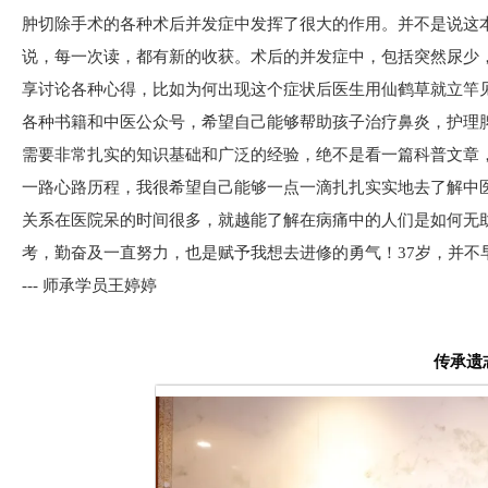
肿切除手术的各种术后并发症中发挥了很大的作用。并不是说这
说，每一次读，都有新的收获。术后的并发症中，包括突然尿少
享讨论各种心得，比如为何出现这个症状后医生用仙鹤草就立竿
各种书籍和中医公众号，希望自己能够帮助孩子治疗鼻炎，护理
需要非常扎实的知识基础和广泛的经验，绝不是看一篇科普文章
一路心路历程，我很希望自己能够一点一滴扎扎实实地去了解中
关系在医院呆的时间很多，就越能了解在病痛中的人们是如何无
考，勤奋及一直努力，也是赋予我想去进修的勇气！37岁，并
--- 师承学员王婷婷
传承遗