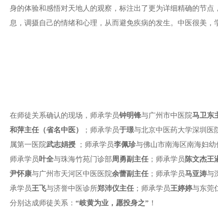
身的体验和感悟对天地人的观察，标注出了更为详细精确的节点，
息，调摄自己的情绪和心理，从而避免疾病的发生。中医很美，
在师徒关系确认的现场，师承学员
钟明锋
与广州市中医院
马卫东
和萍主任（省名中医）
；师承学员
于璟
与北京中医药大学深圳医
属第一医院
武志娟授
；师承学员
李佩珍
与佛山市南海区南海妇幼
师承学员
叶全
与珠海竹苑门诊部
周勇副主任
；师承学员
陈文杰
王
尹怀康
与广州市天河区中医医院
余蕾副主任
；师承学员
马亚涛
与
承学员
王飞
与济誉中医诊所
郑沛仪主任
；师承学员
王婷婷
与东莞
分别达成师徒关系：
“岐黄为业，愿投身之”
！