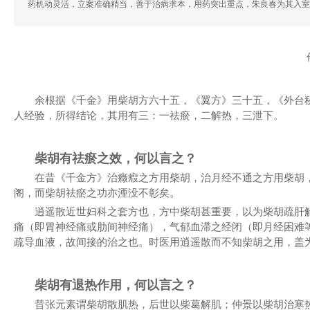
药机动灵活，立案准确精当，善于治病求本，用药突出重点，朱良春为其入室
余根据《千金》用柴胡方六十五，《翼方》三十五，《外台
人经验，所得结论，其用有三：一祛瘀，二解热，三泄下。
柴胡有祛瘀之效，何以言之？
在昔《千金方》治癥瘕之方用柴胡，治月经不通之方用柴胡
阁，而柴胡祛瘀之功亦湮没不彰矣。
逍遥散近世妇科之套方也，方中柴胡甚重要，以为柴胡疏肝
痛（即胃神经痛或肋间神经痛），气郁血滞之经闭（即月经困难
疏导血液，故间接的治之也。时医用逍遥散而不知柴胡之用，盖
柴胡有退热作用，何以言之？
昔张元素谓柴胡散肌热，后世以柴葛解肌；仲景以柴胡治寒