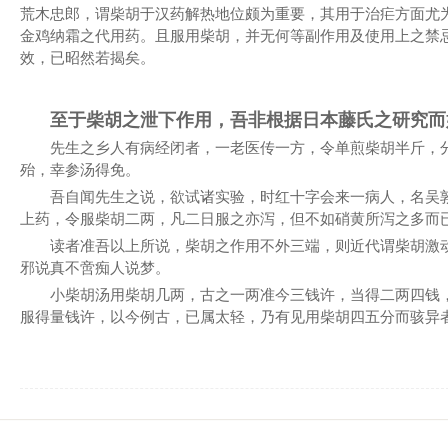
荒木忠郎，谓柴胡于汉药解热地位颇为重要，其用于治疟方面尤
金鸡纳霜之代用药。且服用柴胡，并无何等副作用及使用上之禁
效，已昭然若揭矣。
至于柴胡之泄下作用，吾非根据日本藤氏之研究而
先生之乡人有病经闭者，一老医传一方，令单煎柴胡半斤，
殆，幸参汤得免。
吾自闻先生之说，欲试诸实验，时红十字会来一病人，名吴
上药，令服柴胡二两，凡二日服之亦泻，但不如硝黄所泻之多而
读者准吾以上所说，柴胡之作用不外三端，则近代谓柴胡激
邪说真不啻痴人说梦。
小柴胡汤用柴胡几两，古之一两准今三钱许，当得二两四钱
服得量钱许，以今例古，已属太轻，乃有见用柴胡四五分而骇异