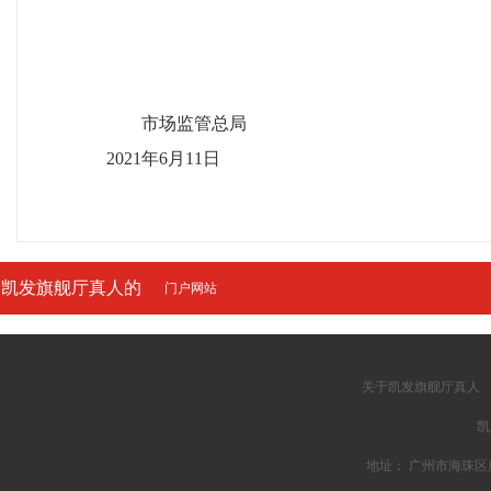
市场监管总局
2021年6月11日
凯发旗舰厅真人的
门户网站
友情链接
关于凯发旗舰厅真人
凯
地址： 广州市海珠区广州