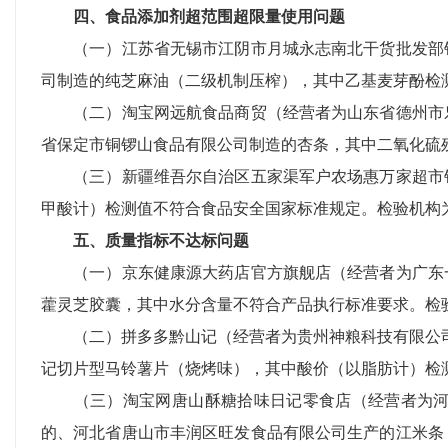
四、食品添加剂超范围超限量使用问题
（一）江苏省无锡市江阴市月城永志南北干货批发部销
司制造的纯芝麻油（二级机制压榨），其中乙基麦芽酚检
（二）淘宝网远航食品商贸（经营者为山东省德州市乐
省保定市铜锣山食品有限公司制造的杏条，其中二氧化硫
（三）新疆维吾尔自治区五家渠军户农场惠万家超市销
甲酸计）检测值不符合食品安全国家标准规定。检验机构
五、质量指标不达标问题
（一）京东健康源大药店官方旗舰店（经营者为广东一
藿灵芝胶囊，其中水分含量不符合产品执行标准要求。检
（二）拼多多黔山记（经营者为贵州神粮科技有限公司）
记切片型马铃薯片（烧烤味），其中酸价（以脂肪计）检
（三）淘宝网唐山酥糖拾味日记零食店（经营者为河北
的、河北省唐山市丰润区旺发食品有限公司生产的江米条