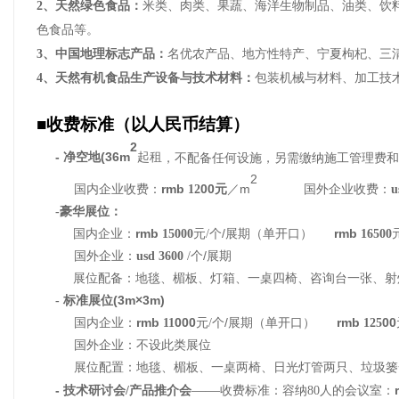
2、天然绿色食品：
米类、肉类、果蔬、
海洋
生物制品、油类、饮
色食品等。
3、中国地理标志产品：
名优农产品、
地方性特产、
宁夏枸杞、三
4、天然有机食品生产设备与技术材料：
包装机械与材料、加工技
■收费标准（以人民币结算）
2
-
(36m
净空地
起租
，不配备任何设施，另需缴纳施工管理费和
2
rmb
00
m
国内企业收费：
12
元
／
国外企业收费：
u
-
豪华展位：
rmb
/
rmb
国内企业：
15000
元
/
个
展期
（单开口）
16500
/
国外企业：
usd 3600
/
个
展期
展位配备：
地毯、
楣板
、
灯箱
、一桌
四
椅
、咨询台一张、射
(3m×3m)
-
标准展位
rmb
000
/
rmb
00
国内企业
：
11
元
/
个
展期
（单开口）
125
国外企业：不设此类展位
展位配置：地毯、楣板、一桌两椅、日光灯管两只、垃圾篓
——
-
技术研讨会
/
产品推介会
收费标准：
容纳
80
人的会议室：