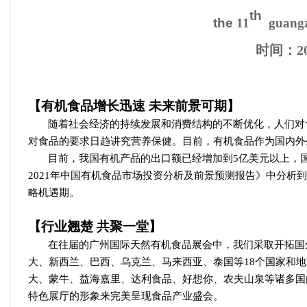
th
the
1
1
guan
时间：
2
【有机食品增长迅速
未来前景可期】
随着社会经济的持续发展和消费结构的不断优化，人们对
对食品的要求日趋讲究营养保健。目前，有机食品作为国内外
目前，我国有机产品的出口额已经增加到
5亿美元以上，
2021年中国有机食品市场投资分析及前景预测报告》中分析到
略机遇期。
【
行业翘楚
共聚一堂
】
在往届的广州国际天然有机食品展会中，我们采取开拓国
大、新西兰、巴西、
乌克兰、
马来西亚、泰国等
18
个国
家
和地
大、蒙牛、益海嘉里、达利食品、好想你、农夫山泉
等诸多国
特色展厅的形象来完美呈现
食品
产业盛会。