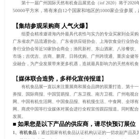
第十
一
届广州国际天然有机食品展览会（
iof 20
20
）将于
2020
50000平方米，将有来自12个国家和地区的1000家企业参展，
【
集结参观采购商
人气火爆
】
组委会精准邀请海内外最具代表性与实力的专业买家到会采购
广东省农产品流通协会、广东省供应链协会、上海饮食业行业协会
务行业协会等近
50家协会商会；渔民新村
、
东山酒家
、
八珍餐饮
、
市场；吉优吉、吉商、鹏霄、日韩优购、广州跨境通、重庆金健等
业融合，为产业发展带来更多机遇，造就最具影响力的天然有机食
【
媒体联合造势，多样化宣传报道
】
有机食品展一直以来注重展商和展会品牌的双重打造、第十
一
券报、国际商报、中国贸易报、广东卫视、南方卫视、广州电视台
网、中国有机生活网、中国食品报、有机慢生活、中食网、全球有
网、商虎中国等行业媒体对展会进行全程宣传跟踪报道。同时配合
发展。
■ 如果您是以下产品的供应商，请尽快预订展位
1、有机食品：
通过国家有机食品认证机构认证的一切农副产品及