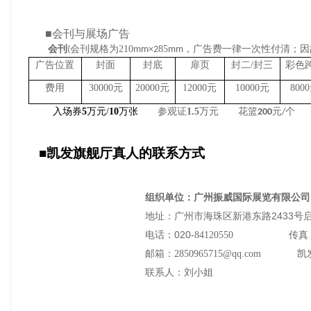
■
会刊与展场广告
会刊
会刊规格为
210
85
，广告费一律一次性付清；因
(
mm×2
mm
广告位置
封面
封底
扉页
封二
/
封三
彩色
费用
30
000
元
20000
元
1
2
000
元
1
0
000
元
8
000
入场券
5
万元
/
10
万张
参观证
1.5
万元
花篮
元
个
200
/
■凯发旗舰厅真人的联系方式
组织单位：广州振威国际展览有限公司
2433
地址：广州市海珠区新港东路
号
020-
电话：
84120550
传真
邮箱
：
2850965715@qq.com
凯
联系人：
刘
小姐