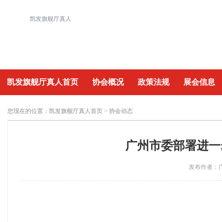
凯发旗舰厅真人
凯发旗舰厅真人首页
协会概况
政策法规
展会信息
重要活动
您现在的位置：
凯发旗舰厅真人首页
> 协会动态
广州市委部署进一
发布作者：广