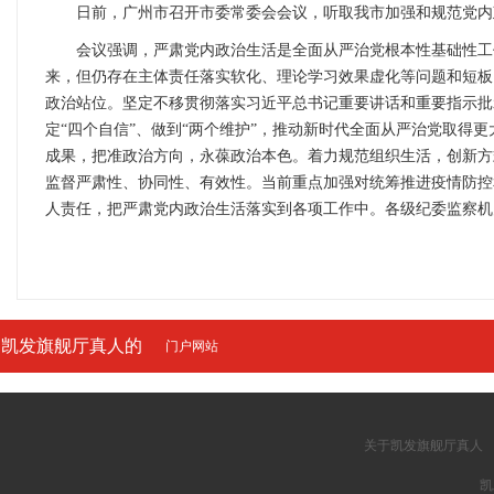
日前，广州市召开市委常委会会议，听取我市加强和规范党内政
会议强调，严肃党内政治生活是全面从严治党根本性基础性工作
来，但仍存在主体责任落实软化、理论学习效果虚化等问题和短板
政治站位。坚定不移贯彻落实习近平总书记重要讲话和重要指示批
定“四个自信”、做到“两个维护”，推动新时代全面从严治党取得
成果，把准政治方向，永葆政治本色。着力规范组织生活，创新方
监督严肃性、协同性、有效性。当前重点加强对统筹推进疫情防控
人责任，把严肃党内政治生活落实到各项工作中。各级纪委监察机
凯发旗舰厅真人的
门户网站
友情链接
关于凯发旗舰厅真人
凯