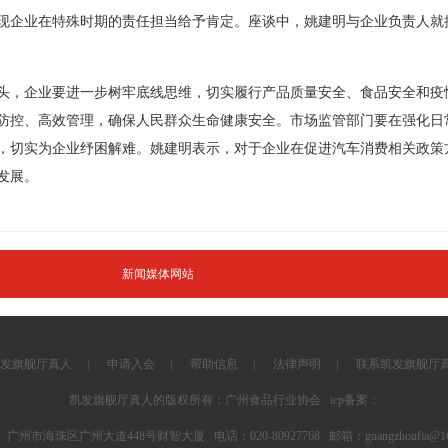
现企业在特殊时期的责任担当给予肯定。座谈中，姚建明与企业负责人就
，企业要进一步树牢底线思维，切实履行产品质量安全、食品安全和疫
防控、高效管理，确保人民群众生命健康安全。市场监管部门要在强化日
，切实为企业纾困解难。姚建明表示，对于企业在促进汽车消费相关政策
发展。
新闻媒体网站
发旗舰厅真人
|
申请入会
|
帮助信息
|
法律声明
|
联系凯发旗舰厅
凯发旗舰厅真人的版权所有：广州食品行业协会 icp备案：
 广州市海珠区广州大道448号财智大厦 电话：020-80927768 邮箱：
guangzhoufia@1