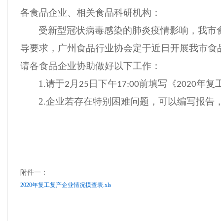
各食品企业、相关食品科研机构：
受新型冠状病毒感染的肺炎疫情影响，我市
导要求，广州食品行业协会定于近日开展我市食
请各食品企业协助做好以下工作：
1.
请于
月
日下午
前填写《
年复
2
25
17:00
2020
2.
企业若存在特别困难问题，可以编写报告
附件一：
2020年复工复产企业情况摸查表.xls