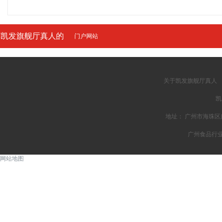
凯发旗舰厅真人的
门户网站
友情链接
关于凯发旗舰厅真人
凯
地址： 广州市海珠区广州
广州食品行
网站地图