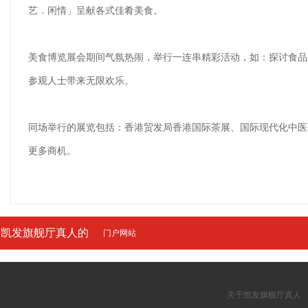
艺．闲情」呈献各式佳肴美食。
美食博览展会期间气氛热闹，举行一连串精彩活动，如：探讨食品
参观人士带来无限欢乐。
同场举行的展览包括：香港贸发局香港国际茶展、国际现代化中医
更多商机。
凯发旗舰厅真人的
门户网站
友情链接
关于凯发旗舰厅真人