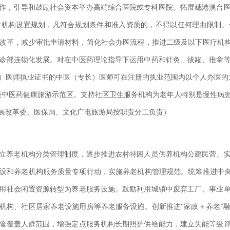
作，引导和鼓励社会资本举办高端综合医院或专科医院。拓展穗港澳台
疗机构设置规划，凡符合规划条件和准入资质的，不得以任何理由限制。
改革，减少审批申请材料，简化社会办医流程，推进二级及以下医疗机构
诊部连锁化发展。对在中医药理论指导下运用中药和针灸、拔罐、推拿
）医师执业证书的中医（专长）医师可在注册的执业范围内以个人办医的
级中医药健康旅游示范区。支持社区卫生服务机构为老年人特别是慢性病
展改革委、医保局、文化广电旅游局按职责分工负责）
立养老机构分类管理制度，逐步推进农村特困人员供养机构公建民营。
设和养老机构服务质量专项行动，实施养老机构管理规范。统筹推进中央财
用社会闲置资源转型为养老服务设施。鼓励利用城镇中废弃工厂、事业
机构、社区居家养老设施用房等养老服务设施。创新推进“家政＋养老”
险覆盖人群范围，增强定点服务机构长期照护供给能力，建立失能等级