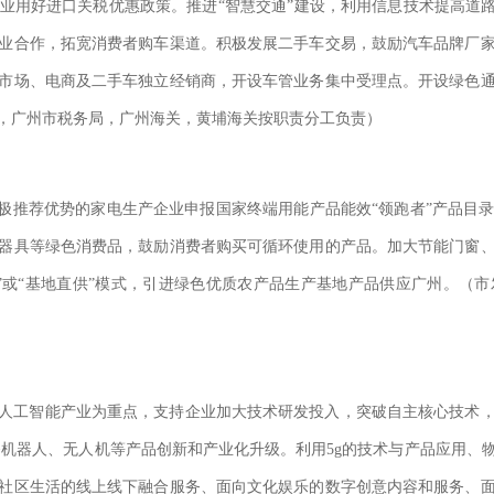
业用好进口关税优惠政策。推进“智慧交通”建设，利用信息技术提高道路
业合作，拓宽消费者购车渠道。积极发展二手车交易，鼓励汽车品牌厂
市场、电商及二手车独立经销商，开设车管业务集中受理点。开设绿色
，广州市税务局，广州海关，黄埔海关按职责分工负责）
积极推荐优势的家电生产企业申报国家终端用能产品能效“领跑者”产品目
器具等绿色消费品，鼓励消费者购买可循环使用的产品。加大节能门窗
”或“基地直供”模式，引进绿色优质农产品生产基地产品供应广州。（
人工智能产业为重点，支持企业加大技术研发投入，突破自主核心技术
务机器人、无人机等产品创新和产业化升级。利用5g的技术与产品应用、
社区生活的线上线下融合服务、面向文化娱乐的数字创意内容和服务、