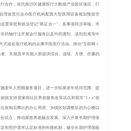
医疗合作，依托南沙区健康医疗大数据产业园区项目，打
合理放宽社会办医疗机构配置大型医用设备规划预留空
设置审批和执业登记“两证合一”、多事项同步审核、市
等非药物疗法开展诊疗服务以及中药调剂、汤剂煎煮等中
方式或在医疗机构内从事中医医疗活动。推动“互联网＋
患者、失能及半失能人群提供综合、连续、方便、价廉的
实施老年人照顾服务项目，进一步拓展老年优待范围、提
政支持居家和社区养老服务改革试点和我市“3＋x”创
单位改制后腾出的办公用房、乡镇区划调整后的办公楼以
融合试点，推动家政养老融合发展。深入开展长期护理保
评定和照护需求认定标准的衔接机制，健全长期护理保险