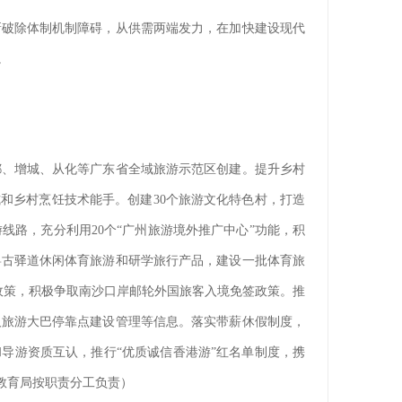
新破除体制机制障碍，从供需两端发力，在加快建设现代
。
都、增城、从化等广东省全域旅游示范区创建。提升乡村
式和乡村烹饪技术能手。创建30个旅游文化特色村，打造
路，充分利用20个“广州旅游境外推广中心”功能，积
粤古驿道休闲体育旅游和研学旅行产品，建设一批体育旅
政策，积极争取南沙口岸邮轮外国旅客入境免签政策。推
及旅游大巴停靠点建设管理等信息。落实带薪休假制度，
导游资质互认，推行“优质诚信香港游”红名单制度，携
教育局按职责分工负责）