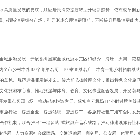
照高质量发展的要求，顺应居民消费提质转型升级新趋势，依靠改革创
重点领域消费细分市场，引导形成合理消费预期，不断提升居民消费能力
全域旅游发展，开展番禺国家全域旅游示范区和越秀、海珠、天河、花
为全市乡村培养100个粤菜名厨、100家粤菜名店，培育一批乡村招牌菜
的意见、规范标准和发展规划。传承和弘扬岭南文化，推出特色文化旅游线
文化旅游核心地。推动旅游与体育、教育、文化事业融合发展，开发南
开发重点客源市场，推动邮轮旅游发展。落实白云机场144小时过境免签
市旅行社、客运企业、客运站场、营运客车、各旅行社租车用车合同以
合作机制，联合推出“一程多站”式旅游产品和线路，推动穗港澳旅行社和
电旅游局、人力资源社会保障局、交通运输局、商务局、公安局、体育局、