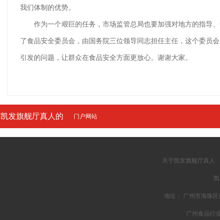
我们体制的优势。
作为一个艰巨的任务，市场监管总局也要加强对地方的指导、督
了食品安全委员会，由国务院三位领导同志担任主任，这个委员会
引发的问题，让群众在食品安全方面更放心。谢谢大家。
凯发旗舰厅真人的
门户网站
友情链接
关于凯发旗舰厅真人
凯
地址： 广州市海珠区广州
广州食品行