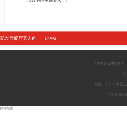
【部分内容有新要求：】
凯发旗舰厅真人的
门户网站
友情链接
关于凯发旗舰厅真人
凯
地址： 广州市海珠区广州
广州食品行
网站地图