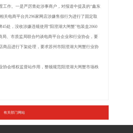
工作。一是严厉查处涉事商户，对报道中提及的“鑫东
对相关电商平台共296家网店涉嫌售假行为进行了固定取
处，没收涉嫌违规使用“阳澄湖大闸蟹”包装盒2060
市工商局、市质监局联合约谈电商平台企业和行业协会，要
店商品进行下架处理，要求苏州市阳澄湖大闸蟹行业协
业协会维权监督站作用，整顿规范阳澄湖大闸蟹市场秩
有关部门网站