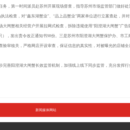
务，第一时间派员赴苏州开展现场督查，指导苏州市场监管部门做好处置
行现场执法检查，对“鑫东湖蟹业”、“品上品蟹业”两家单位进行立案查处，并
大闸蟹相关经营户开展拉网式检查，拆除违规使用“阳澄湖大闸蟹”广告牌45
110只），发出责令改正通知书98份。三是苏州市阳澄湖大闸蟹保护办、
查验审核关，严格网店开设审查，保证信息的真实性，对被曝光的店铺全
完善阳澄湖大闸蟹长效监管机制，加强线上线下同步监管，充分发挥行
新闻媒体网站