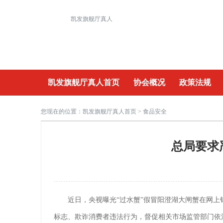
凯发旗舰厅真人
凯发旗舰厅真人首页
协会概况
政策法规
重要活动
您现在的位置：
凯发旗舰厅真人首页
> 食品安全
总局要求
近日，央视曝光“过水蟹”假冒阳澄湖大闸蟹在网
标志、欺诈消费者违法行为，督促相关市场监管部门依