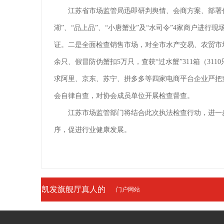
江苏省市场监管局迅即研判舆情、会商方案、部署任
湖”、“品上品”、“小唐蟹业”及“水司令”4家商户进
证。二是全面检查销售市场，对全市水产交易、农贸市场
余只、假冒防伪蟹扣5万只，查获“过水蟹”311箱（3
求阿里、京东、苏宁、拼多多等四家电商平台企业严把
会自律自查，对协会成员单位开展检查督查。
江苏市场监管部门将结合此次执法检查行动，进一步
序，促进行业健康发展。
凯发旗舰厅真人的
门户网站
友情链接