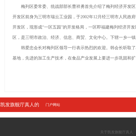
梅列区委常委、统战部部长曹祥勇首先介绍了梅列经济开发区
开发区前身为三明市瑞云工业园，于2002年12月经三明市人民政
开发区，现形成“一区五园”的开发格局，一区即福建梅列经济开
区，是三明市政治、经济、信息、商贸、文化中心。下辖一乡一镇，
韩爱忠会长对梅列区领导一行表示热烈的欢迎。韩会长听取了
基地，先进的加工生产技术，在食品产业发展上要进一步巩固和扩
凯发旗舰厅真人的
门户网站
友情链接
关于凯发旗舰厅真人