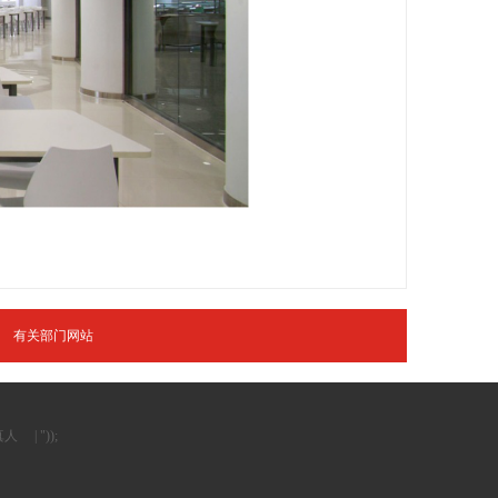
有关部门网站
真人
| "));