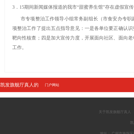
3．15期间新闻媒体报道的我市“甜蜜养生馆”存在虚假
市专项整治工作领导小组常务副组长（市食安办专职
项整治工作了提出五点指导意见：一是各单位要正确认识
靶向性核查；四是加大宣传力度，开展面向社区、面向老
工作。
凯发旗舰厅真人的
门户网站
友情链接
关于凯发旗舰厅真人
凯
地址： 广州市海珠区广州