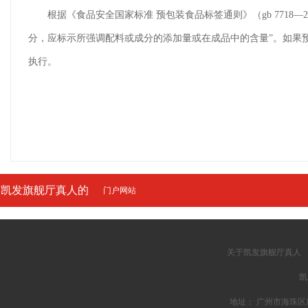
根据《食品安全国家标准 预包装食品标签通则》（gb 7718—2
分，应标示所强调配料或成分的添加量或在成品中的含量”。如果
执行。
凯发旗舰厅真人的
门户网站
友情链接
关于凯发旗舰厅真人
凯
地址： 广州市海珠区广州