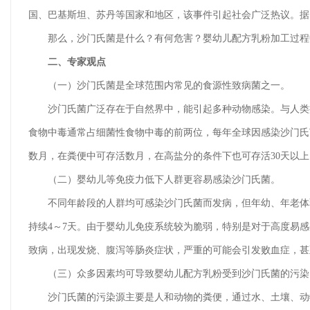
国、巴基斯坦、苏丹等国家和地区，该事件引起社会广泛热议。据
那么，沙门氏菌是什么？有何危害？婴幼儿配方乳粉加工过程中
二、专家观点
（一）沙门氏菌是全球范围内常见的食源性致病菌之一。
沙门氏菌广泛存在于自然界中，能引起多种动物感染。与人类疾病相关最常见
食物中毒通常占细菌性食物中毒的前两位，每年全球因感染沙门氏
数月，在粪便中可存活数月，在高盐分的条件下也可存活30天以上
（二）婴幼儿等免疫力低下人群更容易感染沙门氏菌。
不同年龄段的人群均可感染沙门氏菌而发病，但年幼、年老体弱
持续4～7天。由于婴幼儿免疫系统较为脆弱，特别是对于高度易
致病，出现发烧、腹泻等肠炎症状，严重的可能会引发败血症，甚
（三）众多因素均可导致婴幼儿配方乳粉受到沙门氏菌的污染
沙门氏菌的污染源主要是人和动物的粪便，通过水、土壤、动物