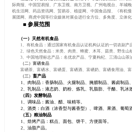
际商报、中国贸易报、广东卫视、南方卫视、广州电视台、羊城晚
机生活网、药品资讯网、贸易谷、植提网、中国食品报、《有机慢
展团网、商虎中国等行业媒体对展会进行全方位、多角度、立体化
■
参展范围
（一）天然有机食品
1、有机食品：通过国家有机食品认证机构认证的一切农副产
2、绿色天然食品：米类、肉类、蜂蜜、木耳、菇类、野生
3、中国地理标志产品：名优农产品、宁夏枸杞、三清山山茶
（二）富硒食品
富硒茶、富硒水、富硒蛋、富硒酒、富硒奶、富硒食用油、富
畜产品
（三）
1
、肉制品：香肠制品、火腿制品、腌腊制品、酱卤制品
2
、乳制品：液态奶、奶粉、炼乳、乳脂肪、干酪、乳冰
（四）发酵制品
1
、调味品：酱油、醋、味精等。
2
、酒类：白酒（浓香型与酱香型）、啤酒、果酒、葡萄
（五）粮油制品
1
、焙烤产品：糕点、面包、饼干、方便面等。
2
、油脂产品。