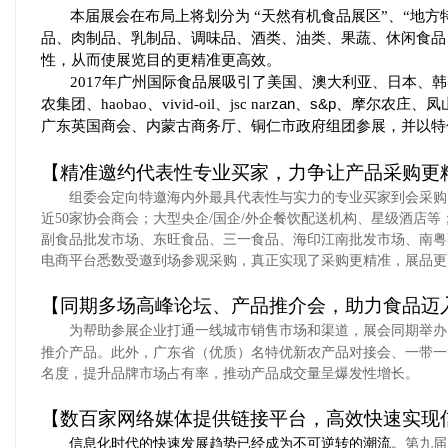
本届展会在布局上将划分为
“天然有机食品展区”、“地方
品、肉制品、乳制
品、调味品、酒类、油类、果蔬、休闲食品
性，从而使展览目的更精准更高效。
2017年广州国际食品展
吸引了美国、澳大利亚、日本、韩
zan
s&p
农集团、
haobao、vivid-oil、jsc nar
、
、摩尔农庄、凤
广东英国商会、内蒙古商务厅、铜仁市政府组团参展，并以特
【精准邀约代表性专业买家，力争让产品采购更
组委会定向特邀海内外最具代表性与实力的专业买家到会采购
近
50家协会商会；大型央企/国企/外企餐饮配送机构、星级酒
副食品批发市场、东旺食品、三一食品、海印江南批发市场、南粤
电商平台悉数受邀到场参观采购，真正实现了采购更精准，展品更
【同期多场高峰论坛、产品推介会，助力食品迈
为帮助参展企业打通一线城市销售市场和渠道，展会同期举办
推介产品。此外，广东省（优质）名特优新农产品对接会、一带一
名度，提升品牌市场占有率，推动产品成交量呈爆发性增长。
【数百家网络媒体提供链接平台，高效快速实现
信息化
时代的
快速
发展趋势已经成为不可逆转的潮流
。
第九届