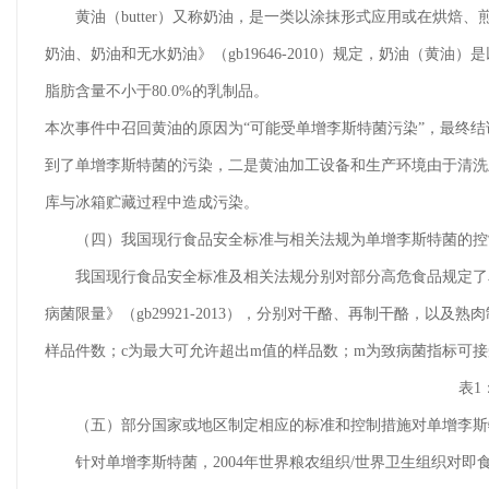
黄油（butter）又称奶油，是一类以涂抹形式应用或在烘焙
奶油、奶油和无水奶油》（gb19646-2010）规定，奶油（
脂肪含量不小于80.0%的乳制品。
本次事件中召回黄油的原因为“可能受单增李斯特菌污染”，最终
到了单增李斯特菌的污染，二是黄油加工设备和生产环境由于清洗
库与冰箱贮藏过程中造成污染。
（四）我国现行食品安全标准与相关法规为单增李斯特菌的控
我国现行食品安全标准及相关法规分别对部分高危食品规定了单增
病菌限量》（gb29921-2013），分别对干酪、再制干酪，以及熟
样品件数；c为最大可允许超出m值的样品数；m为致病菌指标可
表1
（五）部分国家或地区制定相应的标准和控制措施对单增李斯
针对单增李斯特菌，2004年世界粮农组织/世界卫生组织对即食食