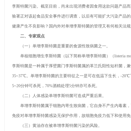
李斯特菌污染。截至目前，尚未出现消费者因食用这款问题产品而
验署正对该起食品安全事件进行调查，以后有可能扩大污染产品的
健康产生不良影响？国内外对单增李斯特菌的管理又有何相关法规
二、专家观点
（一）单增李斯特菌是重要的食源性致病菌之一。
单核细胞增生李斯特菌（以下简称单增李斯特菌）（listeria 
李斯特菌是一种属于厚壁菌门李斯特菌属的革兰氏阳性短杆菌，兼性
35~37℃。单增李斯特菌的主要特征之一是可在低温下生长，-20℃下能
5~20分钟可杀死，70%酒精处理5分钟亦可杀死。
（二）人体感染单增李斯特菌可造成严重后果。
单增李斯特菌属于细胞内寄生致病菌，它自身不产生内毒素，而产
免疫对单增李斯特菌感染无保护作用，故细胞免疫力低下和使用免
（三）黄油存在被单增李斯特菌污染的风险。