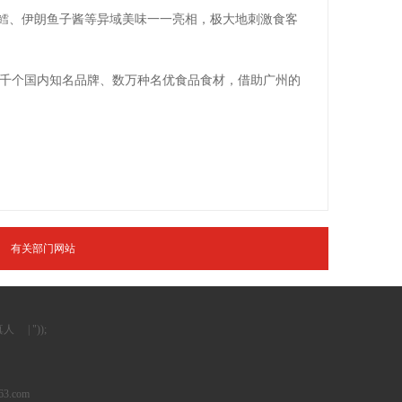
极鳕、伊朗鱼子酱等异域美味一一亮相，极大地刺激食客
上千个国内知名品牌、数万种名优食品食材，借助广州的
有关部门网站
真人
| "));
63.com