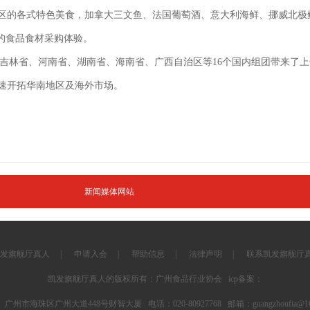
地区的各式特色美食，加拿大三文鱼、法国葡萄酒、意大利海鲜、挪威北
的食品食材采购体验。
吉林省、河南省、湖南省、海南省、广西自治区等16个国内组团带来了
速开拓华南地区及海外市场。
新闻媒体网站
发旗舰厅真人
|
申请入会
|
帮助信息
|
法律声明
|
联系凯发旗舰厅
凯发旗舰厅真人的版权所有：广州食品行业协会 icp备案：
 广州市海珠区广州大道448号财智大厦 电话：020-80927768 邮箱：
guangzhoufia@1