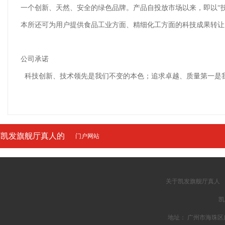
一个创新、天然、安全的绿色品牌。产品自投放市场以来，即以“
本所还可为用户提供食品工业方面、精细化工方面的科技成果转让
公司承诺
科技创新、技术领先是我们不变的本色；追求卓越、质量第一是
凯发旗舰厅真人的
门户网站
友情链接
关于凯发旗舰厅真人
凯
地址： 广州市海珠区广州