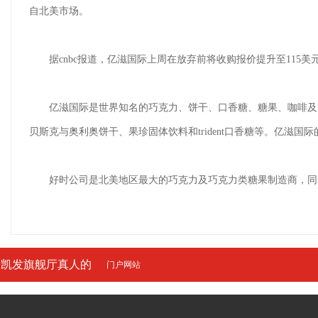
自北美市场。
据cnbc报道，亿滋国际上周在放弃前将收购报价提升至115美
亿滋国际是世界知名的巧克力、饼干、口香糖、糖果、咖啡及固体饮
贝斯克与奥利奥饼干、果珍固体饮料和trident口香糖等。亿滋
好时公司是北美地区最大的巧克力及巧克力类糖果制造商，同时也是
凯发旗舰厅真人的
门户网站
友情链接