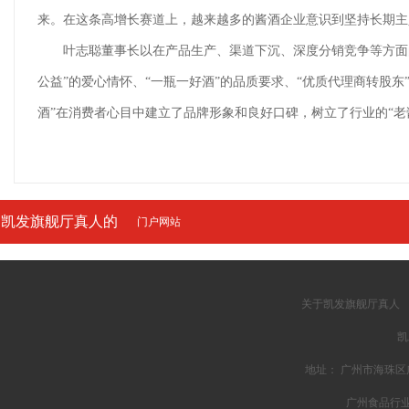
来。在这条高增长赛道上，越来越多的酱酒企业意识到坚持长期主
叶志聪
董事长以
在产品生产、渠道下沉、深度分销竞争等方面的
公益”的爱心情怀、“一瓶一好酒”的品质要求、“优质代理商转股
酒”在消费者心目中建立了品牌形象和良好口碑，树立了行业的“老
凯发旗舰厅真人的
门户网站
友情链接
关于凯发旗舰厅真人
凯
地址： 广州市海珠区广州
广州食品行