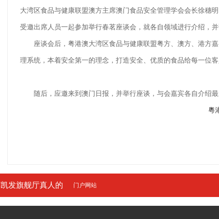
大湾区食品与健康联盟澳方主席
澳门食品安全管理学会会长
徐穗明
受邀出席人员一起参加
举行春茗座谈会，就各自领域进行介绍，并
座谈会后，
粤港澳大湾区食品与健康联盟粤方、澳方、港方嘉
理系统，本着安全第一的理念，打造安全、优质的食品给每一位客
随后，应邀来到澳门日报，并举行座谈，与会嘉宾各自介绍最
粵
凯发旗舰厅真人的
门户网站
友情链接