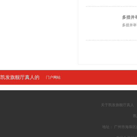
多措并举
凯发旗舰厅真人的
门户网站
友情链接
关于凯发旗舰厅真人
凯
地址： 广州市海珠区广州